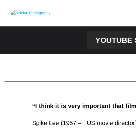
Skip
to
content
YOUTUBE 
“I think it is very important that f
Spike Lee (1957 – , US movie director